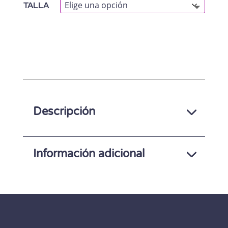
TALLA
A
L
T
E
Descripción
R
N
A
Información adicional
T
I
V
E
: