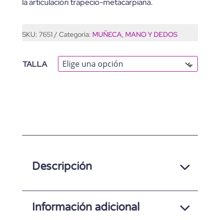
la articulación trapecio-metacarpiana.
SKU:
7651
Categoría:
MUÑECA, MANO Y DEDOS
TALLA
A
L
T
E
Descripción
R
N
A
Información adicional
T