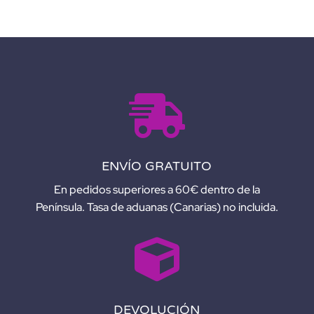
I
V
E
:

ENVÍO GRATUITO
En pedidos superiores a 60€ dentro de la
Península. Tasa de aduanas (Canarias) no incluida.

DEVOLUCIÓN