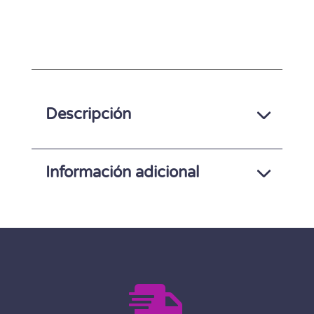
A
L
T
E
Descripción
R
N
A
Información adicional
T
I
V
E
:
