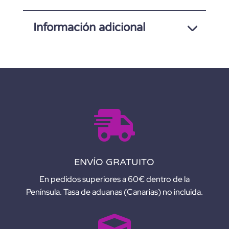
N
A
Información adicional
T
I
V
E
:

ENVÍO GRATUITO
En pedidos superiores a 60€ dentro de la
Península. Tasa de aduanas (Canarias) no incluida.