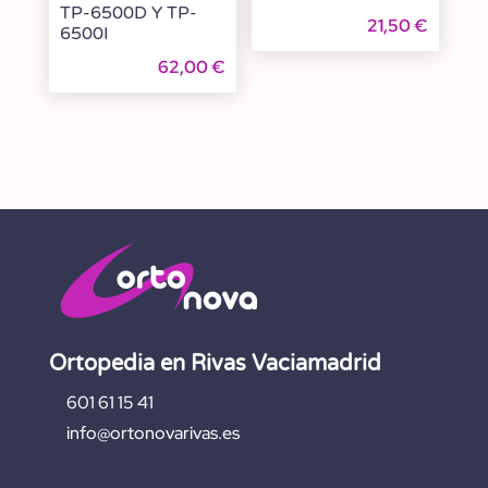
TP-6500D Y TP-
21,50
€
6500I
62,00
€
Ortopedia en Rivas Vaciamadrid
601 61 15 41
info@ortonovarivas.es