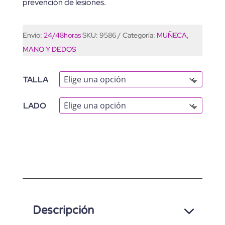
prevención de lesiones.
Envío:
24/48horas
SKU:
9586
Categoría:
MUÑECA,
MANO Y DEDOS
TALLA
LADO
A
L
T
E
Descripción
R