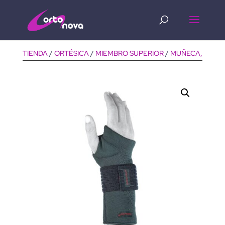
Búsqueda
de
productos
TIENDA
/
ORTÉSICA
/
MIEMBRO SUPERIOR
/
MUÑECA, MANO