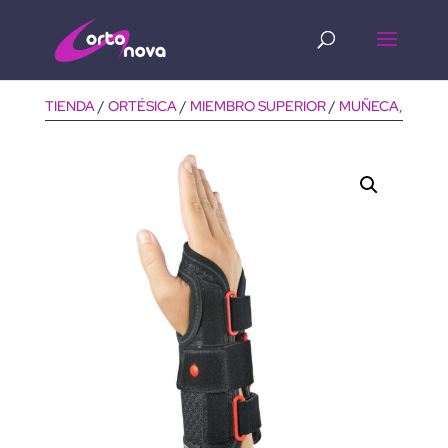
Búsqueda
de
productos
TIENDA
/
ORTÉSICA
/
MIEMBRO SUPERIOR
/
MUÑECA, MANO