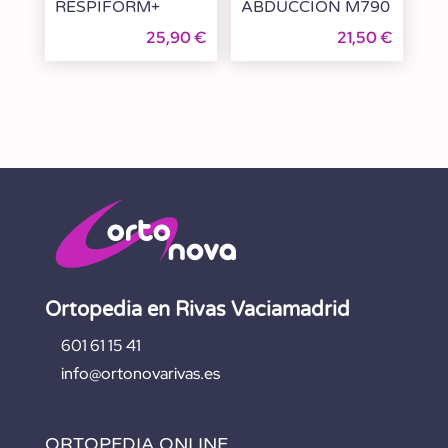
RESPIFORM+
ABDUCCION M790
25,90
€
21,50
€
Ortopedia en Rivas Vaciamadrid
601 61 15 41
info@ortonovarivas.es
ORTOPEDIA ONLINE