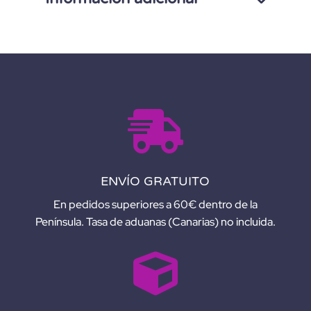
T
I
V
E
:

ENVÍO GRATUITO
En pedidos superiores a 60€ dentro de la
Península. Tasa de aduanas (Canarias) no incluida.
