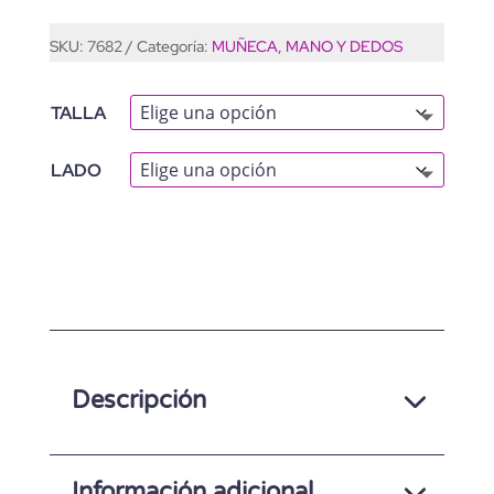
SKU:
7682
Categoría:
MUÑECA, MANO Y DEDOS
TALLA
LADO
A
L
T
E
Descripción
R
N
A
Información adicional